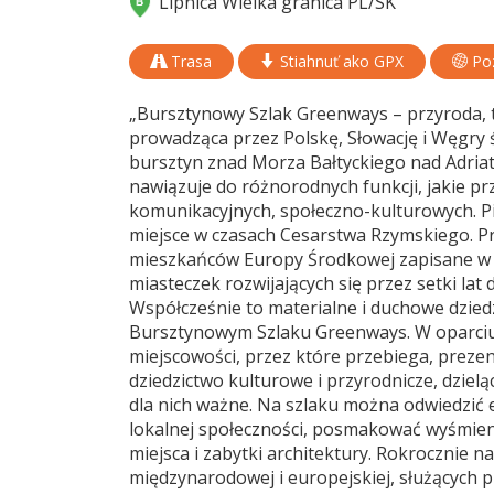
Lipnica Wielka granica PL/SK
Trasa
Stiahnuť ako GPX
Poz
„Bursztynowy Szlak Greenways – przyroda, tr
prowadząca przez Polskę, Słowację i Węgry
bursztyn znad Morza Bałtyckiego nad Adria
nawiązuje do różnorodnych funkcji, jakie pr
komunikacyjnych, społeczno-kulturowych. Pier
miejsce w czasach Cesarstwa Rzymskiego. Pr
mieszkańców Europy Środkowej zapisane w le
miasteczek rozwijających się przez setki la
Współcześnie to materialne i duchowe dzi
Bursztynowym Szlaku Greenways. W oparciu o
miejscowości, przez które przebiega, preze
dziedzictwo kulturowe i przyrodnicze, dzieląc
dla nich ważne. Na szlaku można odwiedzić
lokalnej społeczności, posmakować wyśmien
miejsca i zabytki architektury. Rokrocznie 
międzynarodowej i europejskiej, służących p