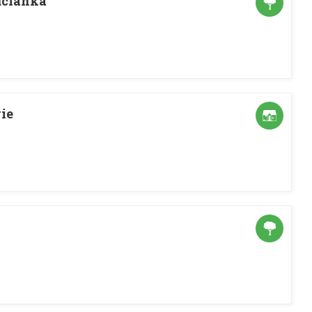
ucianka
ie