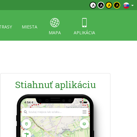
A
A
A
A
TRASY
MIESTA
MAPA
APLIKÁCIA
Stiahnuť aplikáciu