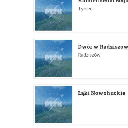
Kamieniołom Bog
Tyniec
Dwór w Radziszow
Radziszów
Łąki Nowohuckie