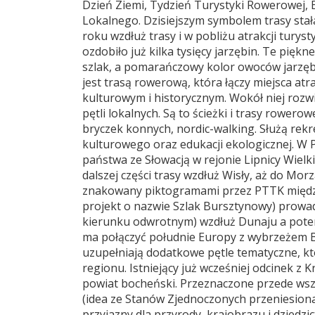
Dzień Ziemi, Tydzień Turystyki Rowerowej, 
Lokalnego. Dzisiejszym symbolem trasy stała
roku wzdłuż trasy i w pobliżu atrakcji tur
ozdobiło już kilka tysięcy jarzębin. Te pięk
szlak, a pomarańczowy kolor owoców jarzębi
jest trasą rowerową, która łączy miejsca a
kulturowym i historycznym. Wokół niej rozwi
pętli lokalnych. Są to ścieżki i trasy rower
bryczek konnych, nordic-walking. Służą rekre
kulturowego oraz edukacji ekologicznej. W 
państwa ze Słowacją w rejonie Lipnicy Wiel
dalszej części trasy wzdłuż Wisły, aż do Mor
znakowany piktogramami przez PTTK między
projekt o nazwie Szlak Bursztynowy) prow
kierunku odwrotnym) wzdłuż Dunaju a potem
ma połączyć południe Europy z wybrzeżem B
uzupełniają dodatkowe pętle tematyczne, k
regionu. Istniejący już wcześniej odcinek z
powiat bocheński. Przeznaczone przede wsz
(idea ze Stanów Zjednoczonych przeniesio
przyjazny dla przyrody, krajobrazu i dzied