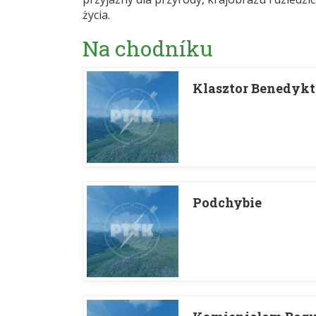
życia.
Na chodníku
Klasztor Benedykty
Podchybie