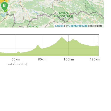
Leaflet
|
©
OpenStreetMap
contributors
60km
80km
100km
120km
vzdialenosť (km)