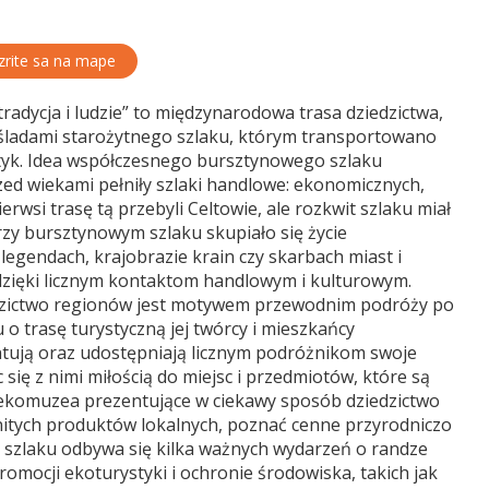
rite sa na mape
adycja i ludzie” to międzynarodowa trasa dziedzictwa,
 śladami starożytnego szlaku, którym transportowano
tyk. Idea współczesnego bursztynowego szlaku
zed wiekami pełniły szlaki handlowe: ekonomicznych,
wsi trasę tą przebyli Celtowie, ale rozkwit szlaku miał
zy bursztynowym szlaku skupiało się życie
gendach, krajobrazie krain czy skarbach miast i
t dzięki licznym kontaktom handlowym i kulturowym.
edzictwo regionów jest motywem przewodnim podróży po
 trasę turystyczną jej twórcy i mieszkańcy
ntują oraz udostępniają licznym podróżnikom swoje
 się z nimi miłością do miejsc i przedmiotów, które są
 ekomuzea prezentujące w ciekawy sposób dziedzictwo
itych produktów lokalnych, poznać cenne przyrodniczo
na szlaku odbywa się kilka ważnych wydarzeń o randze
romocji ekoturystyki i ochronie środowiska, takich jak