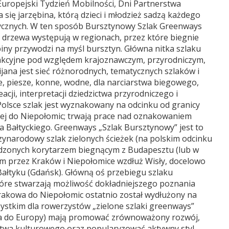
Europejski Tydzień Mobilności, Dni Partnerstwa
 się jarzębina, którą dzieci i młodzież sadzą każdego
ystycznych. W ten sposób Bursztynowy Szlak Greenways
ne drzewa występują w regionach, przez które biegnie
ny przywodzi na myśl bursztyn. Główna nitka szlaku
trakcyjne pod względem krajoznawczym, przyrodniczym,
jana jest sieć różnorodnych, tematycznych szlaków i
owe, piesze, konne, wodne, dla narciarstwa biegowego,
acji, interpretacji dziedzictwa przyrodniczego i
Polsce szlak jest wyznakowany na odcinku od granicy
kiej do Niepołomic; trwają prace nad oznakowaniem
za Bałtyckiego. Greenways „Szlak Bursztynowy” jest to
narodowy szlak zielonych ścieżek (na polskim odcinku
adzonych korytarzem biegnącym z Budapesztu (lub w
 przez Kraków i Niepołomice wzdłuż Wisły, docelowo
ałtyku (Gdańsk). Główną oś przebiegu szlaku
tóre stwarzają możliwość dokładniejszego poznania
 Krakowa do Niepołomic ostatnio został wydłużony na
ystkim dla rowerzystów „zielone szlaki greenways”
na do Europy) mają promować zrównoważony rozwój,
zictwa kulturowego oraz popularyzować aktywny styl