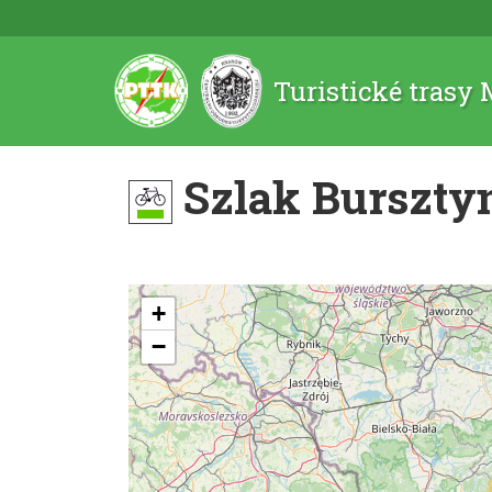
Turistické trasy
Szlak Burszt
+
−