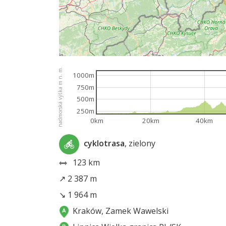
nadmorská výška m n. m.
1000m
750m
500m
250m
0km
20km
40km
cyklotrasa
, zielony
123 km
↗ 2 387 m
↘ 1 964 m
Kraków, Zamek Wawelski