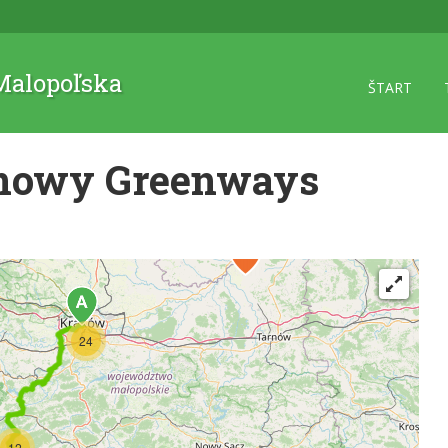
 Malopoľska
ŠTART
ynowy Greenways
24
12