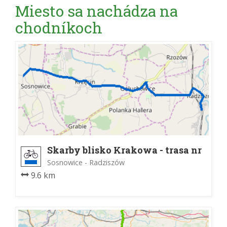
Miesto sa nachádza na
chodníkoch
Skarby blisko Krakowa - trasa nr
2
Sosnowice - Radziszów
9.6 km