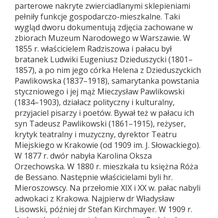
parterowe nakryte zwierciadlanymi sklepieniami
pełniły funkcje gospodarczo-mieszkalne. Taki
wygląd dworu dokumentują zdjęcia zachowane w
zbiorach Muzeum Narodowego w Warszawie. W
1855 r. właścicielem Radziszowa i pałacu był
bratanek Ludwiki Eugeniusz Dzieduszycki (1801–
1857), a po nim jego córka Helena z Dzieduszyckich
Pawlikowska (1837–1918), samarytanka powstania
styczniowego i jej mąż Mieczysław Pawlikowski
(1834–1903), działacz polityczny i kulturalny,
przyjaciel pisarzy i poetów. Bywał też w pałacu ich
syn Tadeusz Pawlikowski (1861–1915), reżyser,
krytyk teatralny i muzyczny, dyrektor Teatru
Miejskiego w Krakowie (od 1909 im. J. Słowackiego).
W 1877 r. dwór nabyła Karolina Oksza
Orzechowska. W 1880 r. mieszkała tu księżna Róża
de Bessano. Następnie właścicielami byli hr.
Mieroszowscy. Na przełomie XIX i XX w. pałac nabyli
adwokaci z Krakowa. Najpierw dr Władysław
Lisowski, później dr Stefan Kirchmayer. W 1909 r.