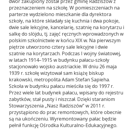
dwór zakupiony został przez gminę Radziszów z
przeznaczeniem na szkołę. W pomieszczeniach na
parterze wydzielono mieszkanie dla dyrektora
szkoły, na które składały się kuchnia i dwa pokoje,
dwie sale lekcyjne, kancelarię, szatnię na korytarzu i
salkę do slöjdu, tj. zajęć ręcznych wprowadzonych w
polskim szkolnictwie w końcu XIX w. Na pierwszym
piętrze utworzono cztery sale lekcyjne i dwie
szatnie na korytarzach. Podczas I wojny światowej,
w latach 1914–1915 w budynku pałacu-szkoły
stacjonowało wojsko austriackie. W dniu 26 maja
1939 r. szkołę wizytował sam książę biskup
krakowski, metropolita Adam Stefan Sapieha.
Szkoła w budynku pałacu mieściła się do 1997 r.
Przez wiele lat budynek pałacu, wpisany do rejestru
zabytków, stał pusty i niszczał. Dzięki staraniom
Stowarzyszenia „Nasz Radziszów” w 2011 r.
przystąpiono do prac remontowych, które obecnie
są na ukończeniu. Wyremontowany pałac będzie
pełnił funkcję Ośrodka Kulturalno-Edukacyjnego.