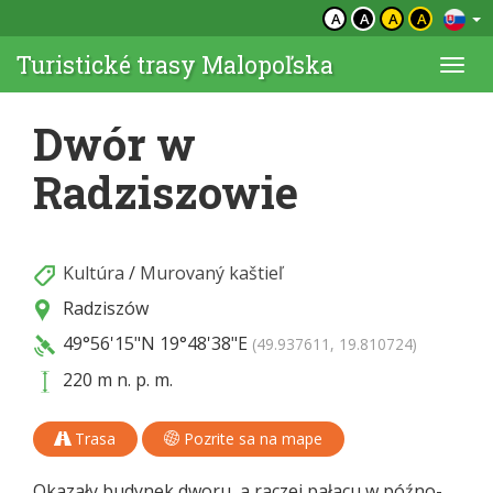
A
A
A
A
Turistické trasy Malopoľska
Togg
navi
Dwór w
Radziszowie
Kultúra
/
Murovaný kaštieľ
Radziszów
49°56'15"N
19°48'38"E
(49.937611, 19.810724)
220 m n. p. m.
Trasa
Pozrite sa na mape
Okazały budynek dworu, a raczej pałacu w późno-