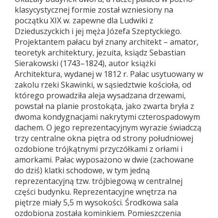
klasycystycznej formie został wzniesiony na
początku XIX w. zapewne dla Ludwiki z
Dzieduszyckich i jej męża Józefa Szeptyckiego.
Projektantem pałacu był znany architekt – amator,
teoretyk architektury, jezuita, ksiądz Sebastian
Sierakowski (1743–1824), autor książki
Architektura, wydanej w 1812 r. Pałac usytuowany w
zakolu rzeki Skawinki, w sąsiedztwie kościoła, od
którego prowadziła aleja wysadzana drzewami,
powstał na planie prostokąta, jako zwarta bryła z
dwoma kondygnacjami nakrytymi czterospadowym
dachem. O jego reprezentacyjnym wyrazie świadczą
trzy centralne okna piętra od strony południowej
ozdobione trójkątnymi przyczółkami z orłami i
amorkami. Pałac wyposażono w dwie (zachowane
do dziś) klatki schodowe, w tym jedną
reprezentacyjną tzw. trójbiegową w centralnej
części budynku. Reprezentacyjne wnętrza na
piętrze miały 5,5 m wysokości. Środkowa sala
ozdobiona została kominkiem. Pomieszczenia