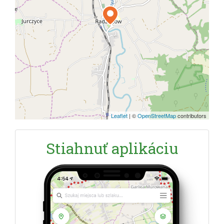
Leaflet
|
©
OpenStreetMap
contributors
Stiahnuť aplikáciu