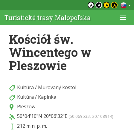
A
A
A
A
Turistické trasy Malopoľska
Togg
navi
Kościół św.
Wincentego w
Pleszowie
Kultúra
/
Murovaný kostol
Kultúra
/
Kaplnka
Pleszów
50°04'10"N
20°06'32"E
(50.069533, 20.108914)
212 m n. p. m.