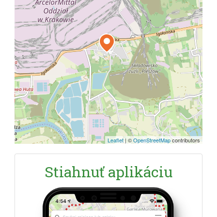
Leaflet
|
©
OpenStreetMap
contributors
Stiahnuť aplikáciu