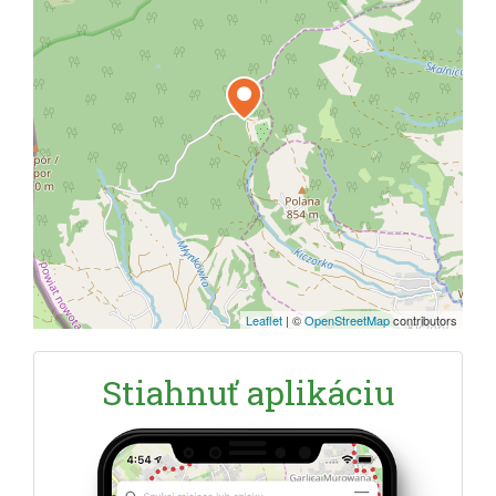
Leaflet
|
©
OpenStreetMap
contributors
Stiahnuť aplikáciu