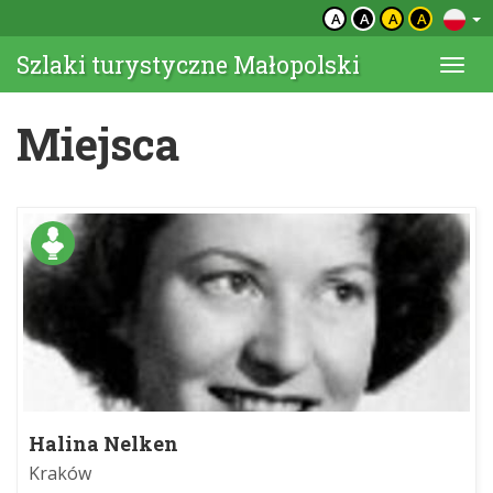
A
A
A
A
Szlaki turystyczne Małopolski
Togg
navi
Miejsca
Halina Nelken
Kraków