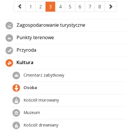
1
2
3
4
5
6
7
8
Zagospodarowanie turystyczne
Punkty terenowe
Przyroda
Kultura
Cmentarz zabytkowy
Osoba
Kościół murowany
Muzeum
Kościół drewniany