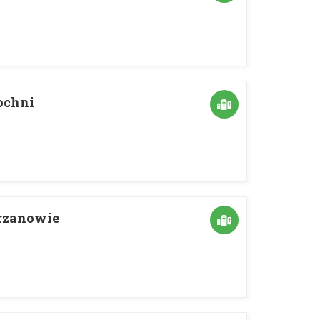
ochni
hrzanowie