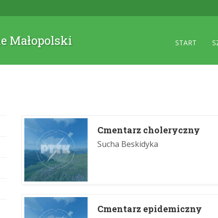
ne Małopolski
START
S
Cmentarz choleryczny
Sucha Beskidyka
Cmentarz epidemiczny