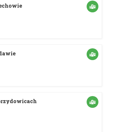
iechowie
udawie
ebrzydowicach