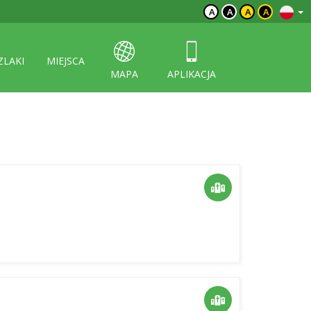
A
A
A
A
ZLAKI
MIEJSCA
MAPA
APLIKACJA