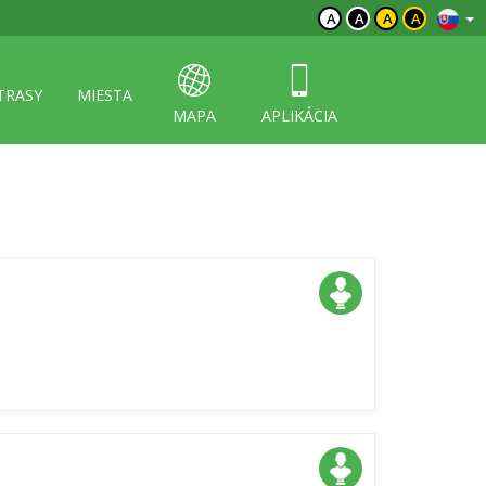
A
A
A
A
TRASY
MIESTA
MAPA
APLIKÁCIA