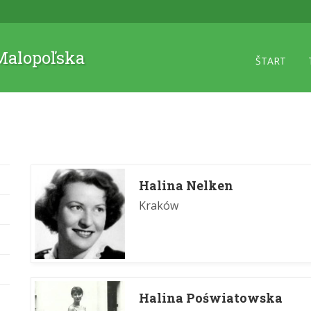
 Malopoľska
ŠTART
Halina Nelken
Kraków
Halina Poświatowska