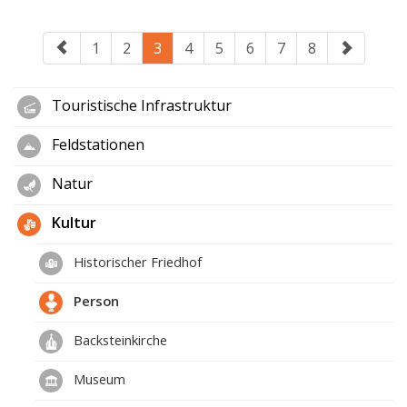
1
2
3
4
5
6
7
8
Touristische Infrastruktur
Feldstationen
Natur
Kultur
Historischer Friedhof
Person
Backsteinkirche
Museum