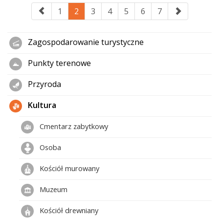
1
2
3
4
5
6
7
Zagospodarowanie turystyczne
Punkty terenowe
Przyroda
Kultura
Cmentarz zabytkowy
Osoba
Kościół murowany
Muzeum
Kościół drewniany