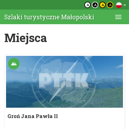
A
A
A
A
Szlaki turystyczne Małopolski
Togg
navi
Miejsca
Groń Jana Pawła II