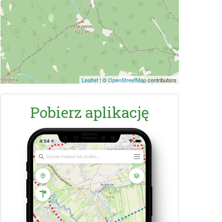
Leaflet
|
©
OpenStreetMap
contributors
Pobierz aplikację