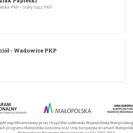
zlak Papieski
wska PKP - Stary Sącz PKP
ciół - Wadowice PKP
jekt współfinansowany przez Urząd Marszałkowski Województwa Małopolskie
ach programu Małopolska Gościnna oraz Unię Europejską w ramach Małopolsk
Regionalnego Programu Operacyjnego na lata 2007-2013