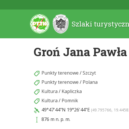
Szlaki turystycz
Groń Jana Pawła 
Punkty terenowe
/
Szczyt
Punkty terenowe
/
Polana
Kultura
/
Kapliczka
Kultura
/
Pomnik
49°47'44"N
19°26'44"E
(49.795766, 19.4458
876 m n. p. m.