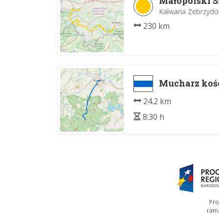
Małopolski S
Kalwaria Zebrzydo
230 km
Mucharz koś
24.2 km
8:30 h
Pro
ram