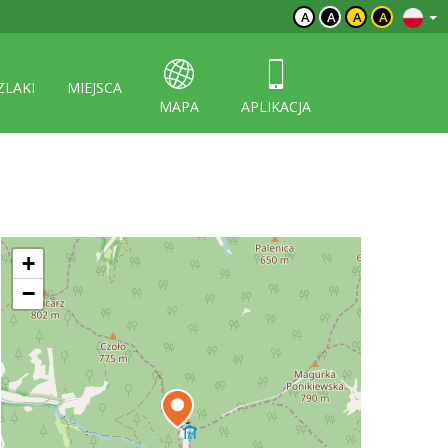
A
A
A
A
ZLAKI
MIEJSCA
MAPA
APLIKACJA
+
−