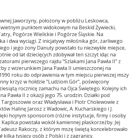
awnej Jaworzyny, położony w pobliżu Leskowca,
 świetnym punktem widokowym na Beskid Żywiecki,
try, Pogórze Wielickie i Pogórze Śląskie. Na
a i dwa wyciągi. Z inicjatywy miłośnika gór, żarliwego
ego i jego żony Danuty powstało tu niezwykłe miejsce,
tnie od lat dziecięcych zdobywał ten szczyt idąc na
zatorami pierwszego rajdu "Szlakami Jana Pawła II" z
by z wizerunkiem Jana Pawła II umieszczonej na
a 1990 roku do odprawienia w tym miejscu pierwszej mszy
ny krzyż w hołdzie "Ludziom Gór", poświęcony
ziesiątą rocznicę zamachu na Ojca Świętego. Kolejny ich
a Pawła II z okazji jego 75. urodzin. Działki pod
w Targoszowie oraz Władysława i Piotr Cholewowie z
ów Halinę Jarosz z Wadowic, A. Kucharskiego i J.
ięki hojnym sponsorom (różne instytucje, firmy i osoby
 Kaplica powstała wokół kamiennej płaskorzeźby. Jej
 Tadeusz Rakoczy, z którym mszę świętą koncelebrowało
kilka tysięcy osób z Polski i z zagranicy.