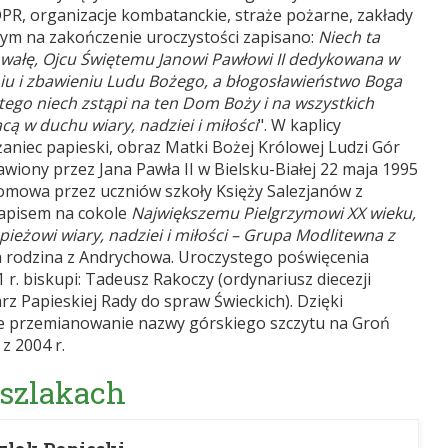
R, organizacje kombatanckie, straże pożarne, zakłady
anym na zakończenie uroczystości zapisano:
Niech ta
ałę, Ojcu Świętemu Janowi Pawłowi II dedykowana w
eniu i zbawieniu Ludu Bożego, a błogosławieństwo Boga
ego niech zstąpi na ten Dom Boży i na wszystkich
cą w duchu wiary, nadziei i miłości
". W kaplicy
aniec papieski, obraz Matki Bożej Królowej Ludzi Gór
iony przez Jana Pawła II w Bielsku-Białej 22 maja 1995
plomowa przez uczniów szkoły Księży Salezjanów z
napisem na cokole
Największemu Pielgrzymowi XX wieku,
pieżowi wiary, nadziei i miłości – Grupa Modlitewna z
rodzina z Andrychowa. Uroczystego poświęcenia
r. biskupi: Tadeusz Rakoczy (ordynariusz diecezji
arz Papieskiej Rady do spraw Świeckich). Dzięki
e przemianowanie nazwy górskiego szczytu na Groń
z 2004 r.
 szlakach