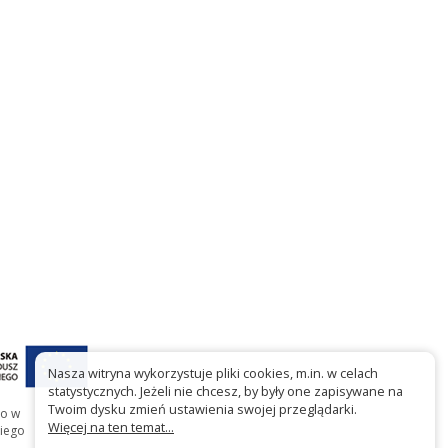
Nasza witryna wykorzystuje pliki cookies, m.in. w celach
statystycznych. Jeżeli nie chcesz, by były one zapisywane na
Twoim dysku zmień ustawienia swojej przeglądarki.
go w
Więcej na ten temat...
iego