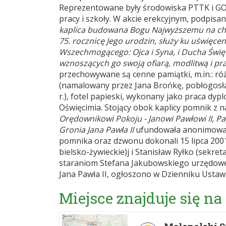
Reprezentowane były środowiska PTTK i GOP
pracy i szkoły. W akcie erekcyjnym, podpis
kaplica budowana Bogu Najwyższemu na chw
75. rocznicę Jego urodzin, służy ku uświęc
Wszechmogącego: Ojca i Syna, i Ducha Święt
wznoszących go swoją ofiarą, modlitwą i pra
przechowywane są cenne pamiątki, m.in.: róż
(namalowany przez Jana Brońkę, pobłogosław
r.), fotel papieski, wykonany jako praca dy
Oświęcimia. Stojący obok kaplicy pomnik z 
Orędownikowi Pokoju - Janowi Pawłowi II, Pa
Gronia Jana Pawła II
ufundowała anonimowa 
pomnika oraz dzwonu dokonali 15 lipca 2001 
bielsko-żywieckie)j i Stanisław Ryłko (sekret
staraniom Stefana Jakubowskiego urzędow
Jana Pawła II, ogłoszono w Dzienniku Ustaw 
Miejsce znajduje się na