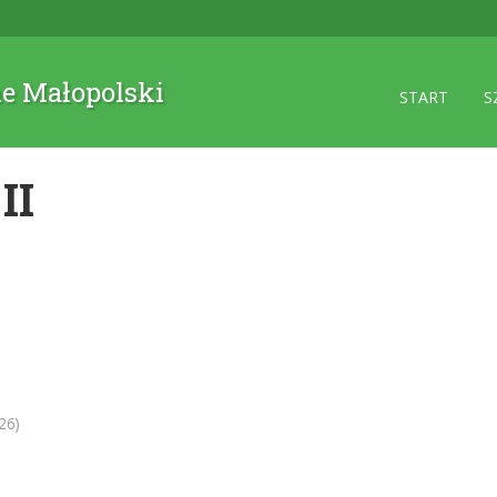
ne Małopolski
START
S
II
26)