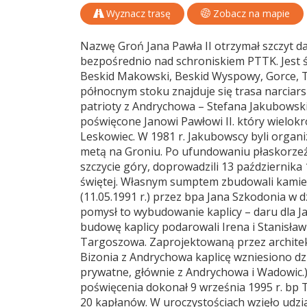
Wyznacz trasę
Zobacz na mapie
Nazwę Groń Jana Pawła II otrzymał szczyt d
bezpośrednio nad schroniskiem PTTK. Jest
Beskid Makowski, Beskid Wyspowy, Gorce, Ta
północnym stoku znajduje się trasa narciarsk
patrioty z Andrychowa – Stefana Jakubowski
poświęcone Janowi Pawłowi II. który wielokro
Leskowiec. W 1981 r. Jakubowscy byli organi
metą na Groniu. Po ufundowaniu płaskorzeź
szczycie góry, doprowadzili 13 październik
świętej. Własnym sumptem zbudowali kamien
(11.05.1991 r.) przez bpa Jana Szkodonia w d
pomysł to wybudowanie kaplicy – daru dla Jan
budowę kaplicy podarowali Irena i Stanisła
Targoszowa. Zaprojektowaną przez architekt
Bizonia z Andrychowa kaplicę wzniesiono dz
prywatne, głównie z Andrychowa i Wadowic.)
poświęcenia dokonał 9 września 1995 r. bp
20 kapłanów. W uroczystościach wzięło udział 