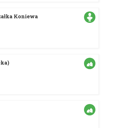
załka Koniewa
cka)