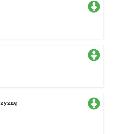
i
czyznę