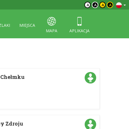
A
A
A
A
ZLAKI
MIEJSCA
MAPA
APLIKACJA
 Chełmku
y Zdroju