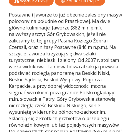
Wyznacz trasę
Zobacz na mapie
Postawne i Jaworze to już obecnie zalesiony masyw
położony na południe od Ptaszkowej. Ma dwie
główne kulminacje: Jaworze (882 m n.p.m.),
najwyższy szczyt Gór Grybowskich, jeżeli nie
zaliczamy to tej grupy Pasma Koziego Żebra i
Czerszli, oraz niższy Postawne (846 m n.p.m.). Na
szczycie Jaworza krzyżują się dwa szlaki
turystyczne, niebieski i zielony. Od 2007 r. stoi tam
wieża widokowa. Ta niewątpliwa atrakcja pozwala
podziwiać rozległą panoramę na Beskid Niski,
Beskid Sądecki, Beskid Wyspowy, Pogórza
Karpackie, a przy dobrej widoczności można
sięgnąć wzrokiem poza granice Polski oglądając
m.in. słowackie Tatry. Góry Grybowskie stanowią
nierozległą część Beskidu Niskiego, silnie
wysuniętą w kierunku północno-zachodnim.
Składają się z krótkich grzbietów o przebiegu
równoleżnikowym lub też pojedynczych masywów.
Do najwyższych gór należą Postawne (846 m n.p.m.)