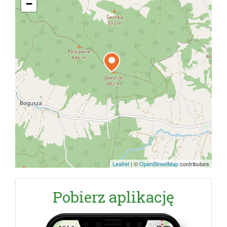
−
Leaflet
|
©
OpenStreetMap
contributors
Pobierz aplikację