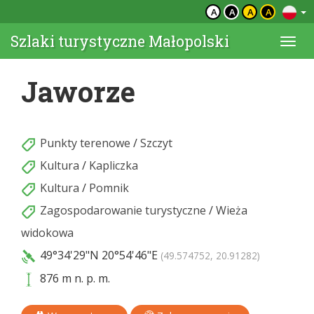
A
A
A
A
Szlaki turystyczne Małopolski
Togg
navi
Jaworze
Punkty terenowe
/
Szczyt
Kultura
/
Kapliczka
Kultura
/
Pomnik
Zagospodarowanie turystyczne
/
Wieża
widokowa
49°34'29"N
20°54'46"E
(49.574752, 20.91282)
876 m n. p. m.