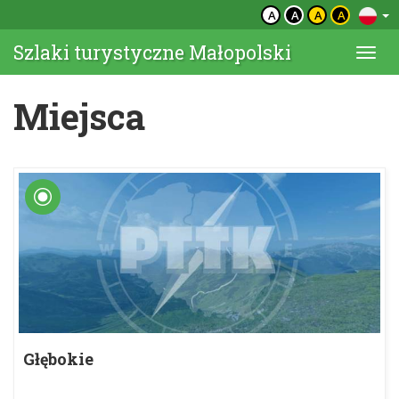
A
A
A
A
Szlaki turystyczne Małopolski
Togg
navi
Miejsca
Głębokie