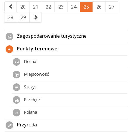
20
21
22
23
24
25
26
27
28
29
Zagospodarowanie turystyczne
Punkty terenowe
Dolina
Miejscowość
Szczyt
Przełęcz
Polana
Przyroda