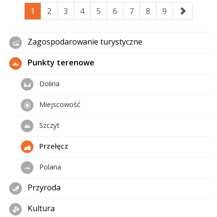
1
2
3
4
5
6
7
8
9
Zagospodarowanie turystyczne
Punkty terenowe
Dolina
Miejscowość
Szczyt
Przełęcz
Polana
Przyroda
Kultura