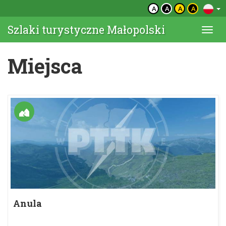
A
A
A
A
Szlaki turystyczne Małopolski
Togg
navi
Miejsca
Anula