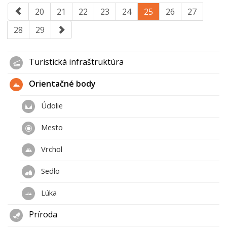
20
21
22
23
24
25
26
27
28
29
Turistická infraštruktúra
Orientačné body
Údolie
Mesto
Vrchol
Sedlo
Lúka
Príroda