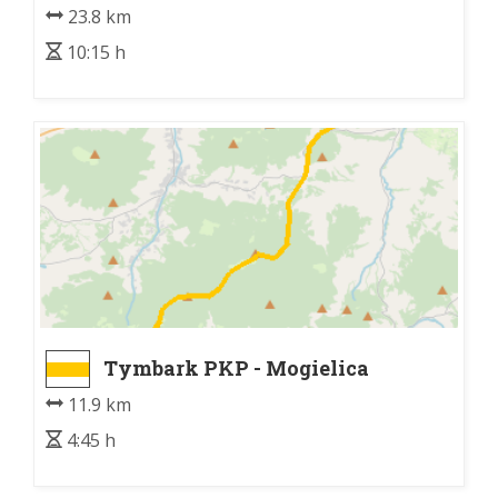
kolejki
23.8 km
10:15 h
Tymbark PKP - Mogielica
11.9 km
4:45 h