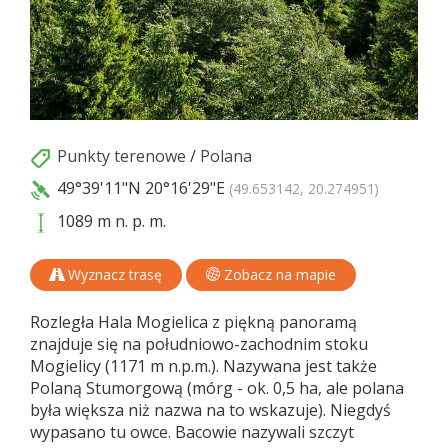
Punkty terenowe
/
Polana
49°39'11"N
20°16'29"E
(49.653142, 20.274951)
1089 m n. p. m.
Wyznacz trasę
Zobacz na mapie
Rozległa Hala Mogielica z piękną panoramą
znajduje się na południowo-zachodnim stoku
Mogielicy (1171 m n.p.m.). Nazywana jest także
Polaną Stumorgową (mórg - ok. 0,5 ha, ale polana
była większa niż nazwa na to wskazuje). Niegdyś
wypasano tu owce. Bacowie nazywali szczyt