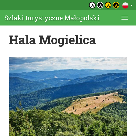
A
A
A
A
Szlaki turystyczne Małopolski
Togg
navi
Hala Mogielica