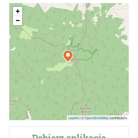
+
−
Leaflet
|
©
OpenStreetMap
contributors
Pobierz aplikację