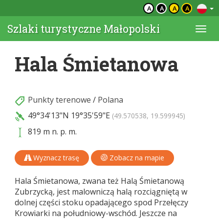
A
A
A
A
Szlaki turystyczne Małopolski
Togg
navi
Hala Śmietanowa
Punkty terenowe
/
Polana
49°34'13"N
19°35'59"E
(49.570538, 19.599945)
819 m n. p. m.
Wyznacz trasę
Zobacz na mapie
Hala Śmietanowa, zwana też Halą Śmietanową
Zubrzycką, jest malowniczą halą rozciągniętą w
dolnej części stoku opadającego spod Przełęczy
Krowiarki na południowy-wschód. Jeszcze na