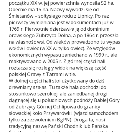
początku XIX w. jej powierzchnia wynosiła 52 ha.
Obecnie ma 15 ha. Nazwy wywodzi się od
Śmietanów – sołtysiego rodu z Lipnicy. Po raz
pierwszy wymieniana jest w dokumentach już w
1769 r. Pierwotnie dzierżawiła ją od dominium
orawskiego Zubrzyca Dolna, a po 1864 r. przeszła
na własność wsi. Od wieków prowadzono tu wypas
wołów i owiec (w XX w. tylko owiec). Ze względów
ekonomicznych wypasu zaniechano w 1999 r., ale
reaktywowano w 2005 r. Z górnej części hali
roztacza się rozległy widok na większą część
polskiej Orawy z Tatrami w tle.
W dolnej części hali stoi użytkowany do dziś
drewniany szałas. Tu także hala dochodzi do
stosunkowo szerokiej, ale zaniedbanej drogi
ciągnącej się u południowych podnóży Babiej Góry
od Zubrzycy Górnej Ochlipowa do granicy
słowackiej koło Przywarówki. (wjazd samochodem
tylko za zezwoleniem BgPN). Droga ta, nosi
tradycyjną nazwę Pański Chodnik lub Pańska