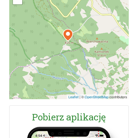
Leaflet
|
©
OpenStreetMap
contributors
Pobierz aplikację