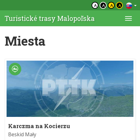
A
A
A
A
Turistické trasy Malopoľska
Togg
navi
Miesta
Karczma na Kocierzu
Beskid Mały