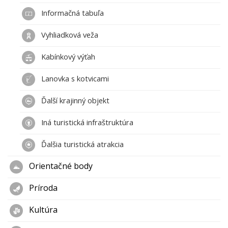
Informačná tabuľa
Vyhliadková veža
Kabínkový výťah
Lanovka s kotvicami
Ďalší krajinný objekt
Iná turistická infraštruktúra
Ďalšia turistická atrakcia
Orientačné body
Príroda
Kultúra