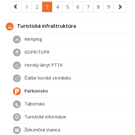
1
2
3
4
5
6
7
8
9
Turistická infraštruktúra
Kemping
GOPR/TOPR
Horský úkryt PTTK
Ďalšie horské stredisko
Parkovisko
Táborisko
Turistické informácie
Železničná stanica