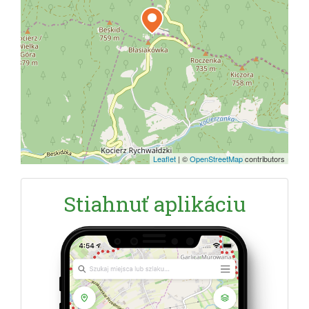
Leaflet
|
©
OpenStreetMap
contributors
Stiahnuť aplikáciu