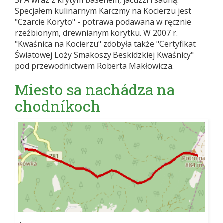
SPA wraz z krytym basenem, jacuzzi i sauną.
Specjałem kulinarnym Karczmy na Kocierzu jest
"Czarcie Koryto" - potrawa podawana w ręcznie
rzeźbionym, drewnianym korytku. W 2007 r.
"Kwaśnica na Kocierzu" zdobyła także "Certyfikat
Światowej Loży Smakoszy Beskidzkiej Kwaśnicy"
pod przewodnictwem Roberta Makłowicza.
Miesto sa nachádza na
chodníkoch