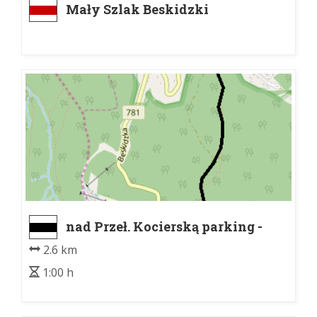
Mały Szlak Beskidzki
nad Przeł. Kocierską parking -
Nowa Wieś
2.6 km
1:00 h