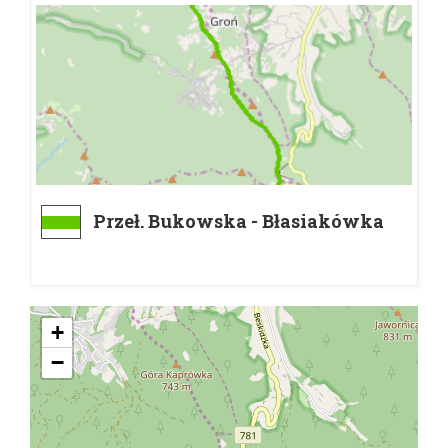
Przeł. Bukowska - Błasiakówka
+
−