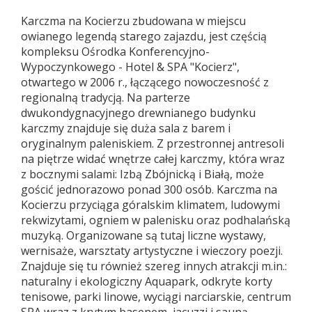
Karczma na Kocierzu zbudowana w miejscu
owianego legendą starego zajazdu, jest częścią
kompleksu Ośrodka Konferencyjno-
Wypoczynkowego - Hotel & SPA "Kocierz",
otwartego w 2006 r., łączącego nowoczesność z
regionalną tradycją. Na parterze
dwukondygnacyjnego drewnianego budynku
karczmy znajduje się duża sala z barem i
oryginalnym paleniskiem. Z przestronnej antresoli
na piętrze widać wnętrze całej karczmy, która wraz
z bocznymi salami: Izbą Zbójnicką i Białą, może
gościć jednorazowo ponad 300 osób. Karczma na
Kocierzu przyciąga góralskim klimatem, ludowymi
rekwizytami, ogniem w palenisku oraz podhalańską
muzyką. Organizowane są tutaj liczne wystawy,
wernisaże, warsztaty artystyczne i wieczory poezji.
Znajduje się tu również szereg innych atrakcji m.in.:
naturalny i ekologiczny Aquapark, odkryte korty
tenisowe, parki linowe, wyciągi narciarskie, centrum