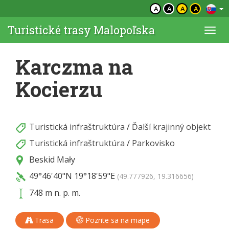
A
A
A
A
Turistické trasy Malopoľska
Togg
navi
Karczma na
Kocierzu
Turistická infraštruktúra
/
Ďalší krajinný objekt
Turistická infraštruktúra
/
Parkovisko
Beskid Mały
49°46'40"N
19°18'59"E
(49.777926, 19.316656)
748 m n. p. m.
Trasa
Pozrite sa na mape