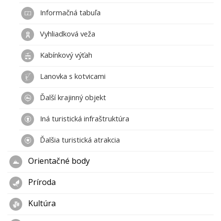
Informačná tabuľa
Vyhliadková veža
Kabínkový výťah
Lanovka s kotvicami
Ďalší krajinný objekt
Iná turistická infraštruktúra
Ďalšia turistická atrakcia
Orientačné body
Príroda
Kultúra