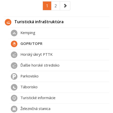
1
2
Turistická infraštruktúra
Kemping
GOPR/TOPR
Horský úkryt PTTK
Ďalšie horské stredisko
Parkovisko
Táborisko
Turistické informácie
Železničná stanica