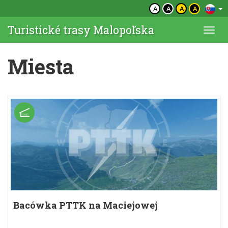
A
A
A
A
Turistické trasy Malopoľska
Togg
navi
Miesta
Bacówka PTTK na Maciejowej