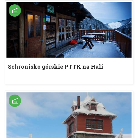
Schronisko górskie PTTK na Hali
Kondratowej