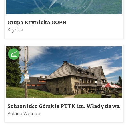
Grupa Krynicka GOPR
Krynica
Schronisko Górskie PTTK im. Władysława
Orkana na Turbaczu
Polana Wolnica