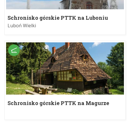
Schronisko górskie PTTK na Luboniu
Wielkim im. Stanisława Dunin-
Luboń Wielki
Borkowskiego
Schronisko górskie PTTK na Magurze
Małastowskiej