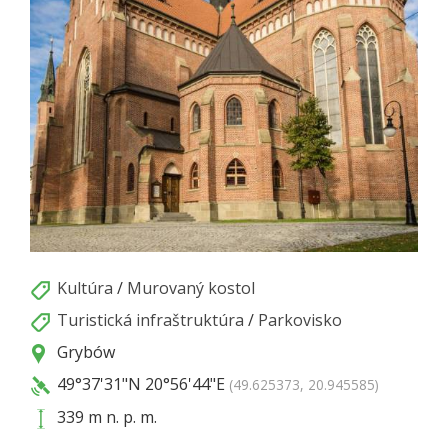
Kultúra
/
Murovaný kostol
Turistická infraštruktúra
/
Parkovisko
Grybów
49°37'31"N
20°56'44"E
(49.625373, 20.945585)
339 m n. p. m.