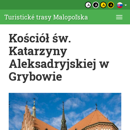
A
A
A
A
Turistické trasy Malopoľska
Togg
navi
Kościół św.
Katarzyny
Aleksadryjskiej w
Grybowie