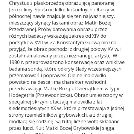
Chrystus z płaskorzeźbą obrazującą panoramę
Jerozolimy. Spośród kilku kościelnych ołtarzy w
północnej nawie znajduje się ten najważniejszy,
mieszczący słynący łaskami obraz Matki Bożej
Przedziwnej. Próby datowania obrazu przez
różnych badaczy wskazują zakres od XIV do
początków XVII w. Za Konstantym Gucwą można
przyjąć, że obraz pochodzi z drugiej połowy XV w. i
został namalowany przez nieznanego artystę. W
1980 r. przeprowadzono konserwację oraz wnikliwe
badania sondą, które odkryły ślady wcześniejszych
przemalowań i poprawek. Olejne malowidło
powstało na desce i ma charakter wschodni
przedstawiając Matkę Bożą z Dzieciątkiem w typie
Hodegetria (Przewodniczka). Obraz umieszczony w
specjalnej skrzyni otaczają malowidła z lat
siedemdziesiątych XX w., które przestawiają z jednej
strony rzemieślników grybowskich, a z drugiej
modlącą się rodzinę. Są tutaj liczne wota składane
przez ludzi. Kult Matki Bożej Grybowskiej sięga