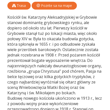
Trasa
Pozrite sa na mape
Kościół św. Katarzyny Aleksadryjskiej w Grybowie
stanowi dominantę grybowskiego rynku, ale
dopiero od około stu lat. Pierwszy kościół w
Grybowie stanął tuż po lokacji miasta, więc około
połowy XIV w. Była to okazała budowla gotycka,
która spłonęła w 1655 r. i po odbudowie zyskała
wiele przeróbek barokowych. Ostatecznie została
jednak rozebrana w 1908 r. Przed pożarem kościół
prezentował bogate wyposażenie wnętrza. Do
najcenniejszych należały dwunastogłosowe organy,
rzeźbiona „grupa Chrystusa” pod chórem, Pasja na
belce tęczowej oraz kilka gotyckich tryptyków, z
czego najbardziej wyróżniał się ołtarz główny ze
sceną Wniebowzięcia Matki Bożej oraz św.
Katarzyną i św. Mikołajem po bokach.
Budowę nowego kościoła ukończono w 1913 r., lecz
z powodu wojny prace wykończeniowe
przeprowadzono dopiero w 1918 r. Stanowi on