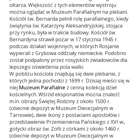
ołtarza. Większość z tych elementów wystroju
można oglądać w Muzeum Parafialnym na plebani.
Kościół św. Bernarda pełnił rolę parafialnego, kiedy
świątynia św. Katarzyny Aleksandryjskiej, stojąca
przy rynku, była w trakcie budowy. Kościół św.
Bernardyna strawił pożar w 17 stycznia 1945 r.
podczas działań wojennych, w których Rosjanie
wypierali z Grybowa oddziały niemieckie. Podobno
został podpalony przez rosyjskich zwiadowców dla
lepszego oświetlenia pola walki.
W pobliżu kościoła znajdują się dwie plebanie, z
których jedna pochodzi z 1699 r. Dzisiaj mieści się w
niej
Muzeum Parafialne
z cenną kolekcją dzieł
kościelnych. Wśród eksponatów można znaleźć
m.in. obrazy Świętej Rodziny z około 1500 r.
(obecnie depozyt w Muzeum Diecezjalnym w
Tarnowie), dwie ikony z postaciami apostołów i
przedstawienie Przemienienia Pańskiego z XVI w.,
gotycki obraz św. Zofii z córkami z około 1460 r.
(obecnie depozyt w Muzeum Diecezjalnym w