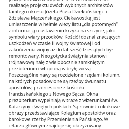
realizację projektu dwóch wybitnych architektów
tamtego okresu Józefa Piusa Dziekońskiego i
Zdzisława Mączeńskiego. Ciekawostką jest
umieszczenie w hełmie wieży listu „dla potomnych”
z informacją o ustawieniu krzyża na szczycie, jako
symbolu wiary przodków. Kościół doznał znaczących
uszkodzeń w czasie II wojny światowej i od
zakończenia wojny aż do lat sześćdziesiątych był
remontowany. Neogotycka świątynia stanowi
trójnawową halę z wielobocznie zamkniętym
prezbiterium i wtopioną w bryłę wieżą.
Poszczególne nawy są rozdzielone rzędami kolumn,
na których posadowione są rzeźby dwunastu
apostołów, przeniesione z kościoła
franciszkańskiego z Nowego Sącza. Okna
prezbiterium wypełniają witraże z wizerunkami św.
Katarzyny i świętych polskich. Są również rokokowe
obrazy przedstawiające Kolegium apostołów oraz
barokowe rzeźby Przemienienia Pańskiego. W
ołtarzu głównym znajduje się ukrzyżowany