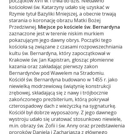
początków XVII w. i trwa do dziś. Niedawno
kościołowi św. Katarzyny udało się uzyskać w
Rzymie tytuł Bazyliki Mniejszej, a obecnie trwają
starania o koronację obrazu Matki Bożej
Przedziwnej.
Miejsce po kościele św. Bernardyna
zaznaczone jest w terenie niskim murkiem
pokazującym jego dawny obrys. Początki tego
kościoła są związane z czasami rozpowszechniania
kultu św. Bernardyna, który zapoczątkował w
Krakowie św. Jan Kapistran, głosząc płomienne
kazania oraz zakładając pierwszy zakon
Bernardynów pod Wawelem na Stradomiu.
Kościół św. Bernardyna budowano w 1455 r. jako
niewielką modrzewiową świątynię konstrukcji
zrębowej, składającą się z nawy i trójbocznie
zakończonego prezbiterium, którą pokrywał
czterospadowy dach z wieżyczką na sygnaturkę.
Kościół był dobrze wyposażony. Z jego dawnego
wystroju udało się uratować stosunkowo niewiele,
m.in. obrazy św. Zofii i św. Anny oraz przedstawienia
proroków Daniela i Zachariasza z głównego