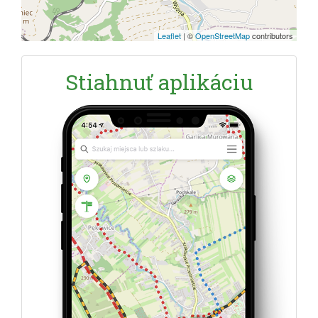
Leaflet
|
©
OpenStreetMap
contributors
Stiahnuť aplikáciu