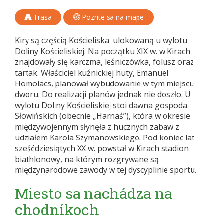
Trasa
Pozrite sa na mape
Kiry są częścią Kościeliska, ulokowaną u wylotu
Doliny Kościeliskiej. Na początku XIX w. w Kirach
znajdowały się karczma, leśniczówka, folusz oraz
tartak. Właściciel kuźnickiej huty, Emanuel
Homolacs, planował wybudowanie w tym miejscu
dworu. Do realizacji planów jednak nie doszło. U
wylotu Doliny Kościeliskiej stoi dawna gospoda
Słowińskich (obecnie „Harnaś”), która w okresie
międzywojennym słynęła z hucznych zabaw z
udziałem Karola Szymanowskiego. Pod koniec lat
sześćdziesiątych XX w. powstał w Kirach stadion
biathlonowy, na którym rozgrywane są
międzynarodowe zawody w tej dyscyplinie sportu.
Miesto sa nachádza na
chodníkoch