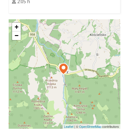
2:05 h
+
−
Leaflet
|
©
OpenStreetMap
contributors