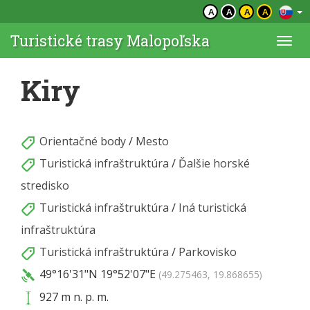
A
A
A
A
Turistické trasy Malopoľska
Togg
navi
Kiry
Orientačné body
/
Mesto
Turistická infraštruktúra
/
Ďalšie horské
stredisko
Turistická infraštruktúra
/
Iná turistická
infraštruktúra
Turistická infraštruktúra
/
Parkovisko
49°16'31"N
19°52'07"E
(49.275463, 19.868655)
927 m n. p. m.