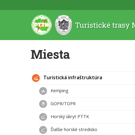
Turistické trasy
Miesta
Turistická infraštruktúra
Kemping
GOPR/TOPR
Horský úkryt PTTK
Ďalšie horské stredisko