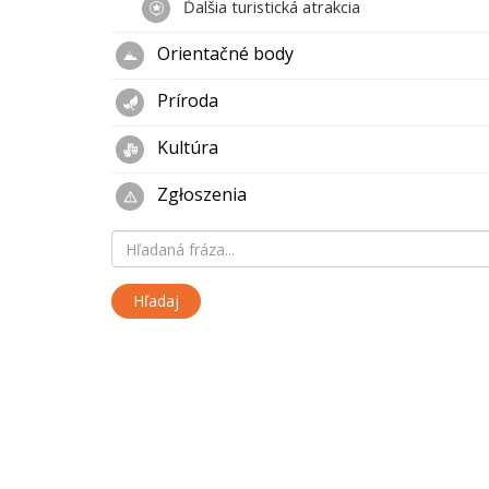
Ďalšia turistická atrakcia
Orientačné body
Príroda
Kultúra
Zgłoszenia