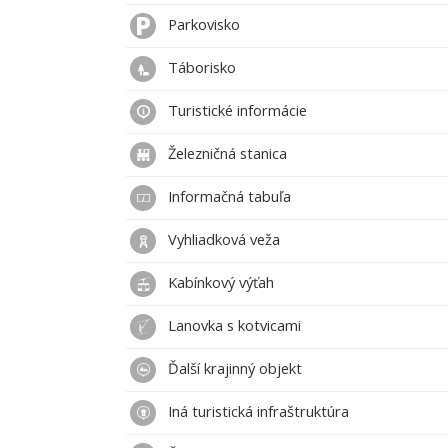
Parkovisko
Táborisko
Turistické informácie
Železničná stanica
Informačná tabuľa
Vyhliadková veža
Kabínkový výťah
Lanovka s kotvicami
Ďalší krajinný objekt
Iná turistická infraštruktúra