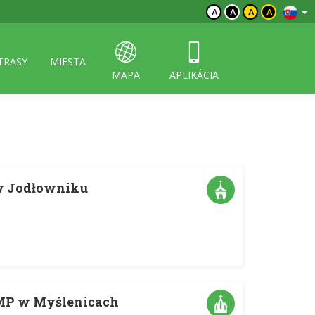
A
A
A
A
TRASY
MIESTA
MAPA
APLIKÁCIA
w Jodłowniku
NMP w Myślenicach