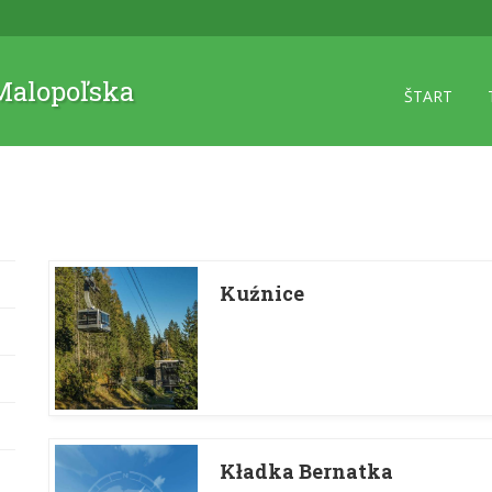
 Malopoľska
ŠTART
Kuźnice
Kładka Bernatka