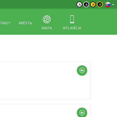
A
A
A
A
TRASY
MIESTA
MAPA
APLIKÁCIA