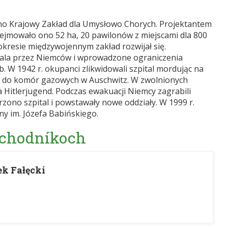
ono Krajowy Zakład dla Umysłowo Chorych. Projektantem
bejmowało ono 52 ha, 20 pawilonów z miejscami dla 800
okresie międzywojennym zakład rozwijał się.
pitala przez Niemców i wprowadzone ograniczenia
. W 1942 r. okupanci zlikwidowali szpital mordując na
c do komór gazowych w Auschwitz. W zwolnionych
Hitlerjugend. Podczas ewakuacji Niemcy zagrabili
zono szpital i powstawały nowe oddziały. W 1999 r.
zny im. Józefa Babińskiego.
 chodníkoch
ek Fałęcki