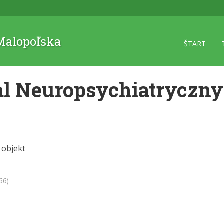
 Malopoľska
ŠTART
l Neuropsychiatryczny
 objekt
66)