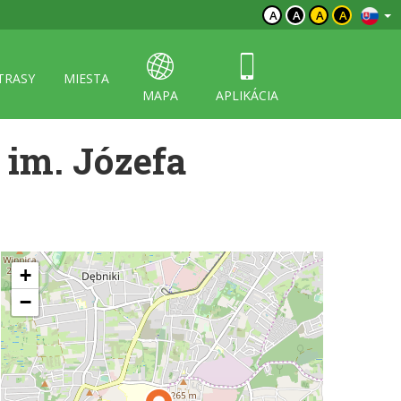
A
A
A
A
TRASY
MIESTA
MAPA
APLIKÁCIA
 im. Józefa
+
−