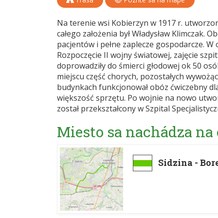
Na terenie wsi Kobierzyn w 1917 r. utworz
całego założenia był Władysław Klimczak. O
pacjentów i pełne zaplecze gospodarcze. W 
Rozpoczęcie II wojny światowej, zajęcie sz
doprowadziły do śmierci głodowej ok 50 osób
miejscu część chorych, pozostałych wywożą
budynkach funkcjonował obóz ćwiczebny dla 
większość sprzętu. Po wojnie na nowo utwor
został przekształcony w Szpital Specjalistyc
Miesto sa nachádza na
Sidzina - Bor