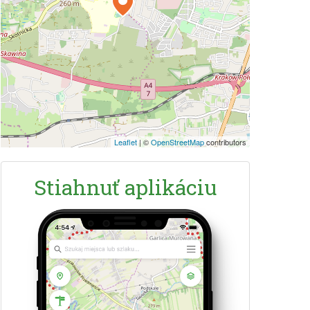
Leaflet
|
©
OpenStreetMap
contributors
Stiahnuť aplikáciu