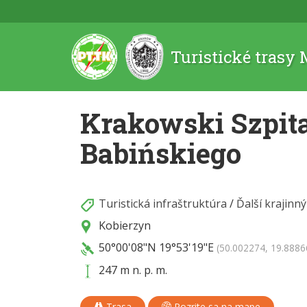
Turistické trasy
Krakowski Szpita
Babińskiego
Turistická infraštruktúra
/
Ďalší krajinný
Kobierzyn
50°00'08"N
19°53'19"E
(50.002274, 19.8886
247 m n. p. m.
Trasa
Pozrite sa na mape