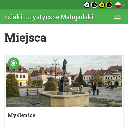
A
A
A
A
Szlaki turystyczne Małopolski
Togg
navi
Miejsca
Myślenice