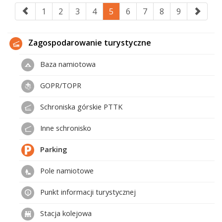
1
2
3
4
5
6
7
8
9
Zagospodarowanie turystyczne
Baza namiotowa
GOPR/TOPR
Schroniska górskie PTTK
Inne schronisko
Parking
Pole namiotowe
Punkt informacji turystycznej
Stacja kolejowa