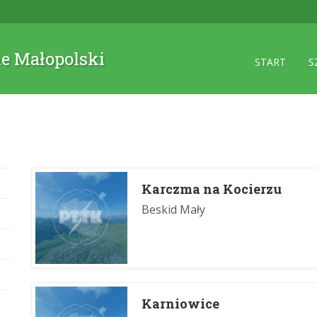
ne Małopolski
START
S
Karczma na Kocierzu
Beskid Mały
Karniowice