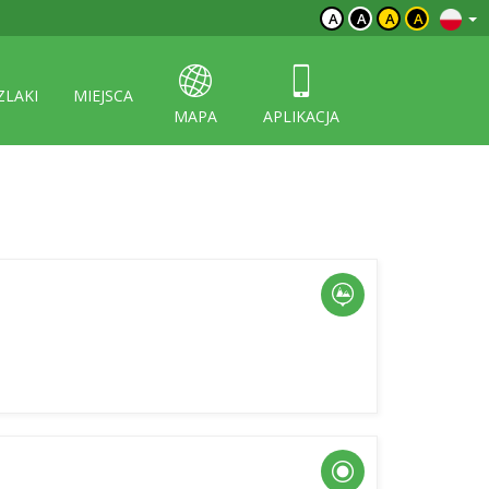
A
A
A
A
ZLAKI
MIEJSCA
MAPA
APLIKACJA