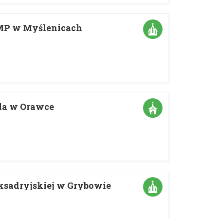
NMP w Myślenicach
ela w Orawce
ksadryjskiej w Grybowie