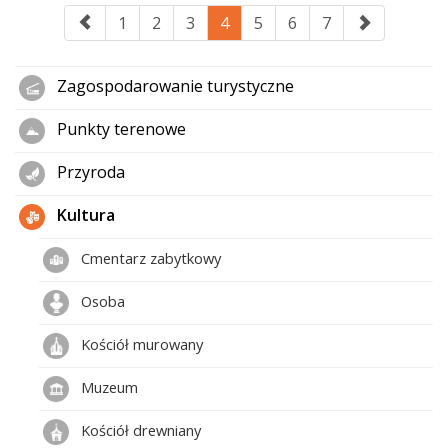
1
2
3
4
5
6
7
Zagospodarowanie turystyczne
Punkty terenowe
Przyroda
Kultura
Cmentarz zabytkowy
Osoba
Kościół murowany
Muzeum
Kościół drewniany