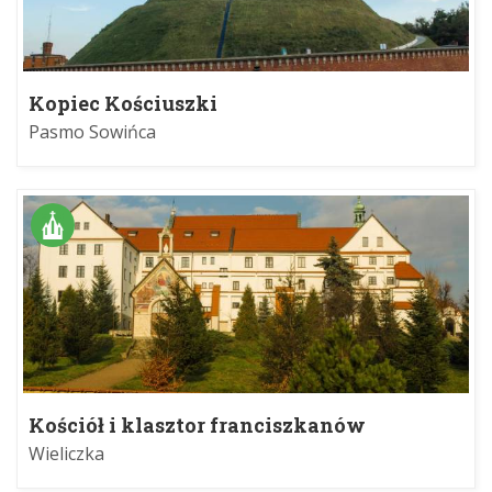
Kopiec Kościuszki
Pasmo Sowińca
Kościół i klasztor franciszkanów
reformatów w Wieliczce
Wieliczka