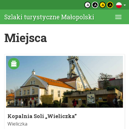
A
A
A
A
Szlaki turystyczne Małopolski
Togg
navi
Miejsca
Kopalnia Soli „Wieliczka”
Wieliczka