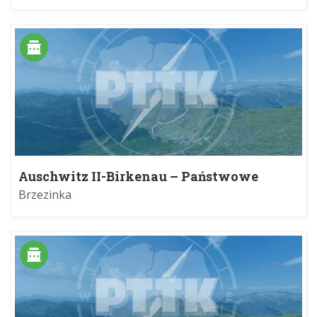
Auschwitz II-Birkenau – Państwowe
Muzeum Auschwitz-Birkenau w
Brzezinka
Oświęcimiu