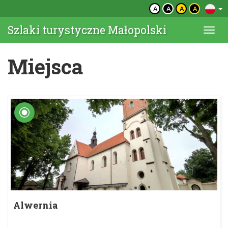
A
A
A
A
Szlaki turystyczne Małopolski
Togg
navi
Miejsca
Alwernia