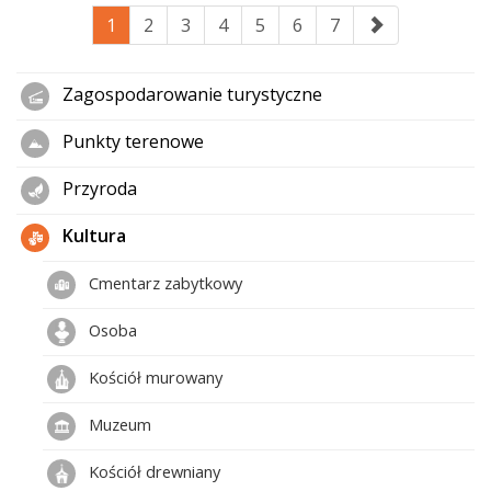
1
2
3
4
5
6
7
Zagospodarowanie turystyczne
Punkty terenowe
Przyroda
Kultura
Cmentarz zabytkowy
Osoba
Kościół murowany
Muzeum
Kościół drewniany