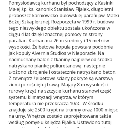
Pomysłodawcą kurhanu był pochodzący z Kasinki
Małej śp. ks. kanonik Stanisław Fijałek, długoletni
proboszcz karniowicko-dulowskiej parafii pw. Matki
Bożej Szkaplerznej. Rozpoczęta w 1999 r. budowa
tego niezwykłego obiektu została ukończona w
ciągu 4 lat dzięki znacznej pomocy ze strony
parafian. Kurhan ma 26 m średnicy i 15 metrów
wysokości. Żelbetowa kopuła powstała podobnie
jak kopuły Alvernia Studios w Nieporazie. Na
nadmuchany balon z tkaniny najpierw od środka
natryskano piankę poliuretanową, następnie
ułożono zbrojenie i ostatecznie natryskano beton.
Z zewnątrz żelbetowe ściany pokryte są warstwą
ziemi porośniętej trawą. Mający 8 m wysokości
rurowy krzyż na szczycie kurhanu stanowi część
systemu klimatyzacji wnętrza, w którym
temperatura nie przekracza 10oC. W środku
znajduje się 2500 krypt na trumny oraz 1000 miejsc
na urny. Wnętrze zostało zaprojektowane także
według pomysłu księdza Fijałka. Ustawiono tutaj