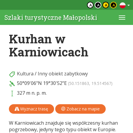
A
A
A
A
Szlaki turystyczne Małopolski
Togg
navi
Kurhan w
Karniowicach
Kultura
/
Inny obiekt zabytkowy
50°09'06"N
19°30'52"E
(50.151863, 19.514567)
327 m n. p. m.
Wyznacz trasę
Zobacz na mapie
W Karniowicach znajduje się współczesny kurhan
pogrzebowy, jedyny tego typu obiekt w Europie.