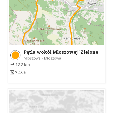
Pętla wokół Młoszowej "Zielone
Perły Trzebini"
Młoszowa - Młoszowa
12.2 km
3:45 h