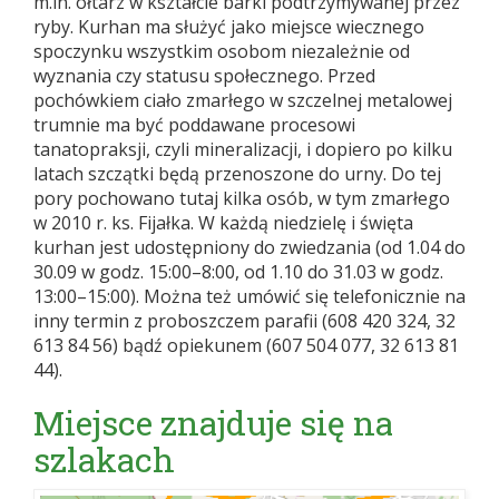
m.in. ołtarz w kształcie barki podtrzymywanej przez
ryby. Kurhan ma służyć jako miejsce wiecznego
spoczynku wszystkim osobom niezależnie od
wyznania czy statusu społecznego. Przed
pochówkiem ciało zmarłego w szczelnej metalowej
trumnie ma być poddawane procesowi
tanatopraksji, czyli mineralizacji, i dopiero po kilku
latach szczątki będą przenoszone do urny. Do tej
pory pochowano tutaj kilka osób, w tym zmarłego
w 2010 r. ks. Fijałka. W każdą niedzielę i święta
kurhan jest udostępniony do zwiedzania (od 1.04 do
30.09 w godz. 15:00–8:00, od 1.10 do 31.03 w godz.
13:00–15:00). Można też umówić się telefonicznie na
inny termin z proboszczem parafii (608 420 324, 32
613 84 56) bądź opiekunem (607 504 077, 32 613 81
44).
Miejsce znajduje się na
szlakach