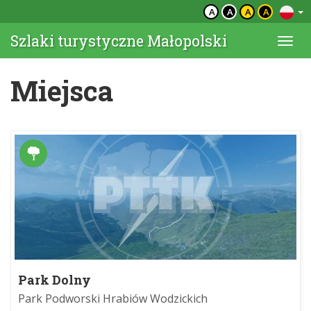
A
A
A
A
Szlaki turystyczne Małopolski
Togg
navi
Miejsca
Park Dolny
Park Podworski Hrabiów Wodzickich