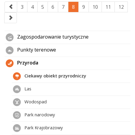
3
4
5
6
7
8
9
10
11
12
Zagospodarowanie turystyczne
Punkty terenowe
Przyroda
Ciekawy obiekt przyrodniczy
Las
Wodospad
Park narodowy
Park Krajobrazowy