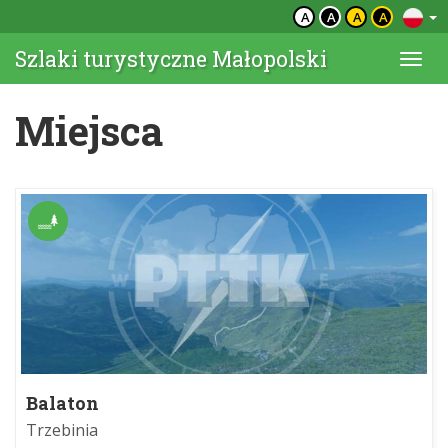
A
A
A
A
Szlaki turystyczne Małopolski
Togg
navi
Miejsca
Balaton
Trzebinia