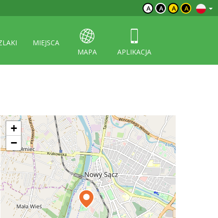
A
A
A
A
ZLAKI
MIEJSCA
MAPA
APLIKACJA
+
−