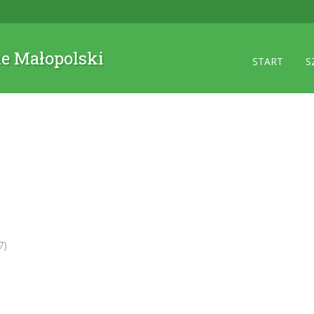
ne Małopolski
START
S
7)