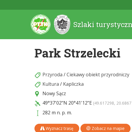
Szlaki turystycz
Park Strzelecki
Przyroda
/
Ciekawy obiekt przyrodniczy
Kultura
/
Kapliczka
Nowy Sącz
49°37'02"N
20°41'12"E
(49.617298, 20.6867
282 m n. p. m.
Wyznacz trasę
Zobacz na mapie