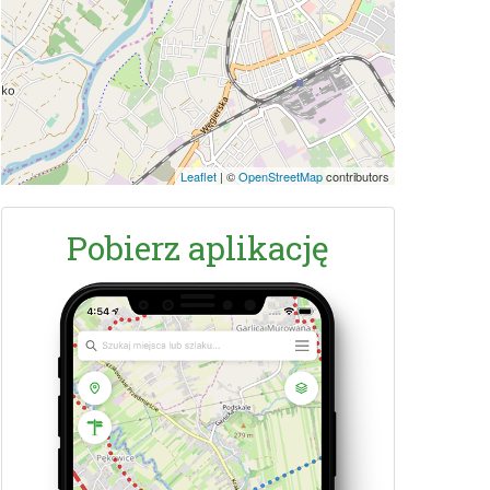
Leaflet
|
©
OpenStreetMap
contributors
Pobierz aplikację