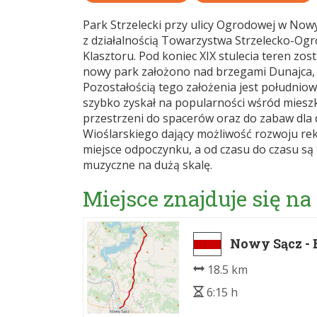
Park Strzelecki przy ulicy Ogrodowej w Nowy
z działalnością Towarzystwa Strzelecko-Ogro
Klasztoru. Pod koniec XIX stulecia teren z
nowy park założono nad brzegami Dunajca,
Pozostałością tego założenia jest południow
szybko zyskał na popularności wśród mieszk
przestrzeni do spacerów oraz do zabaw dla 
Wioślarskiego dający możliwość rozwoju rek
miejsce odpoczynku, a od czasu do czasu są
muzyczne na dużą skalę.
Miejsce znajduje się na
Nowy Sącz -
18.5 km
6:15 h