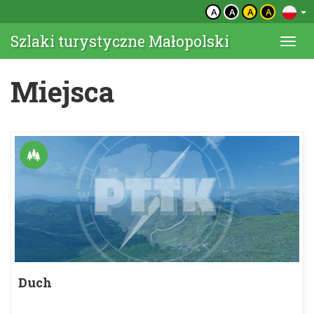
A
A
A
A
Szlaki turystyczne Małopolski
Togg
navi
Miejsca
Duch