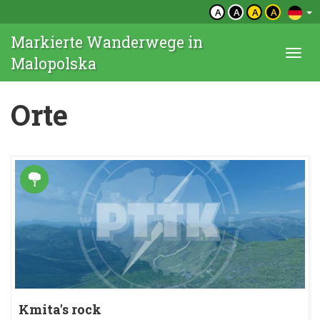
A
A
A
A
Markierte Wanderwege in
Togg
Malopolska
navi
Orte
Kmita's rock