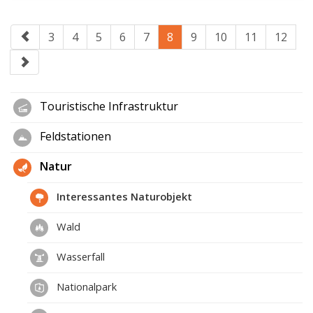
3
4
5
6
7
8
9
10
11
12
Touristische Infrastruktur
Feldstationen
Natur
Interessantes Naturobjekt
Wald
Wasserfall
Nationalpark