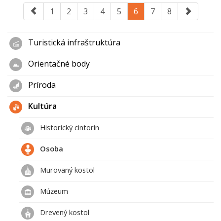
1
2
3
4
5
6
7
8
Turistická infraštruktúra
Orientačné body
Príroda
Kultúra
Historický cintorín
Osoba
Murovaný kostol
Múzeum
Drevený kostol