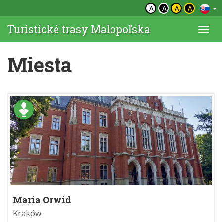
A
A
A
A
Turistické trasy Malopoľska
Togg
navi
Miesta
Maria Orwid
Kraków