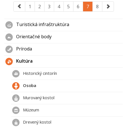
1
2
3
4
5
6
7
8
Turistická infraštruktúra
Orientačné body
Príroda
Kultúra
Historický cintorín
Osoba
Murovaný kostol
Múzeum
Drevený kostol