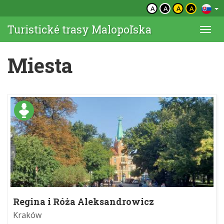
A
A
A
A
Turistické trasy Malopoľska
Togg
navi
Miesta
Regina i Róża Aleksandrowicz
Kraków