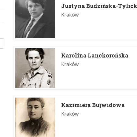
Justyna Budzińska-Tylic
Kraków
Karolina Lanckorońska
Kraków
Kazimiera Bujwidowa
Kraków