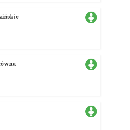
zińskie
łłówna