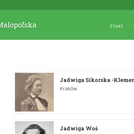
 Malopoľska
ŠTART
Jadwiga Sikorska -Kleme
Kraków
Jadwiga Woś