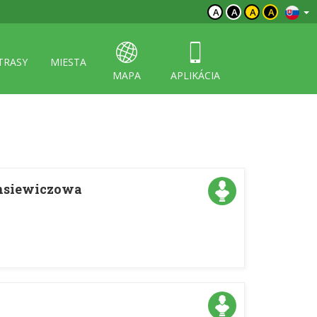
A
A
A
A
TRASY
MIESTA
MAPA
APLIKÁCIA
nsiewiczowa