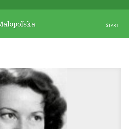
 Malopoľska
ŠTART