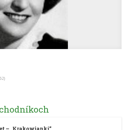
62)
 chodníkoch
et – „Krakowianki”