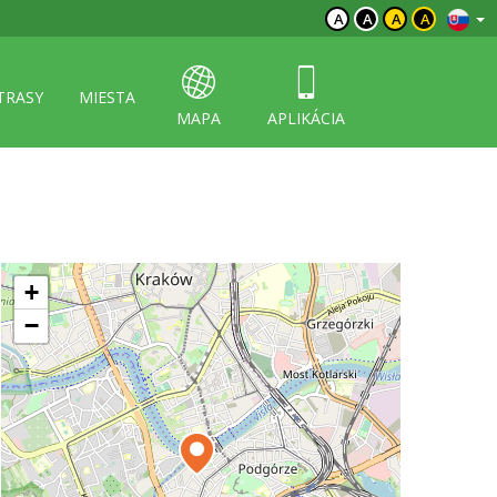
A
A
A
A
TRASY
MIESTA
MAPA
APLIKÁCIA
+
−