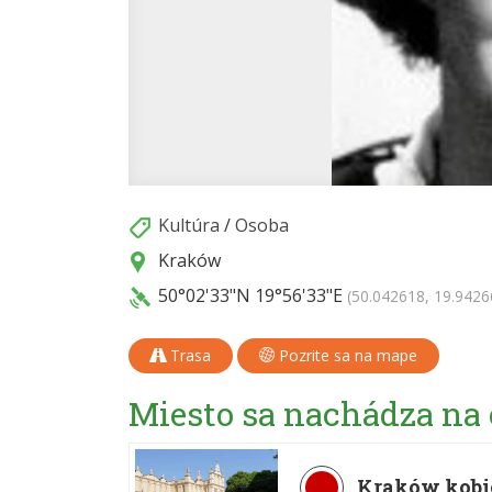
Kultúra
/
Osoba
Kraków
50°02'33"N
19°56'33"E
(50.042618, 19.9426
Trasa
Pozrite sa na mape
Miesto sa nachádza na
Kraków kobi