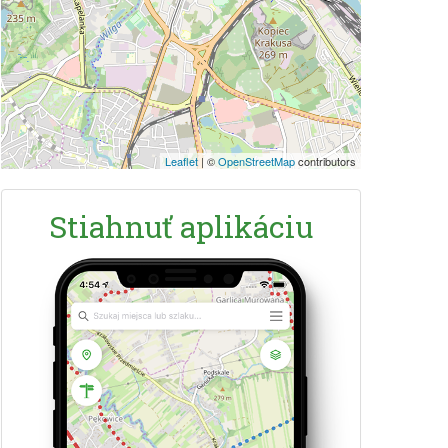
Leaflet
|
©
OpenStreetMap
contributors
Stiahnuť aplikáciu