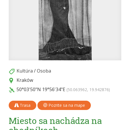
Kultúra
/
Osoba
Kraków
50°03'50"N
19°56'34"E
(50.063962, 19.942876)
Trasa
Pozrite sa na mape
Miesto sa nachádza na