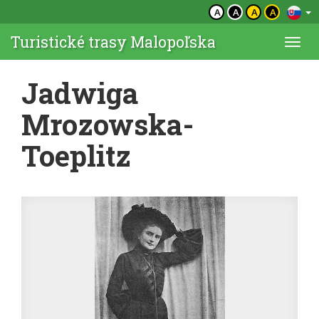
A
A
A
A
Turistické trasy Malopoľska
Togg
navi
Jadwiga
Mrozowska-
Toeplitz