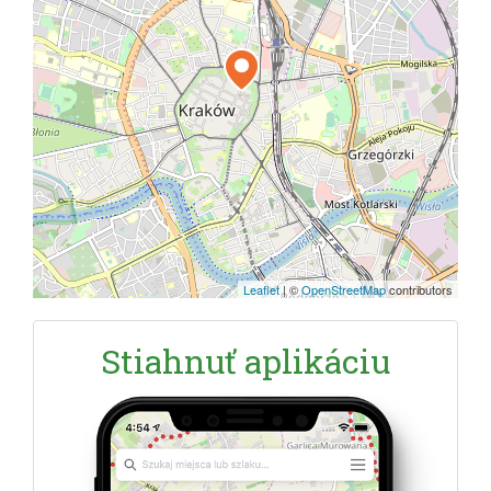
Leaflet
|
©
OpenStreetMap
contributors
Stiahnuť aplikáciu