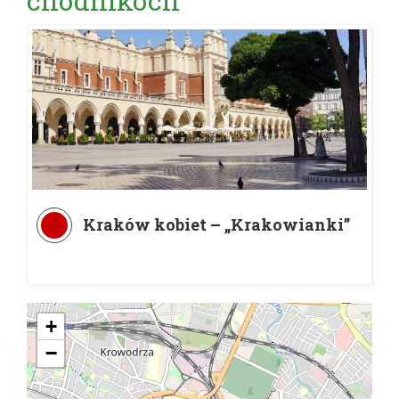
chodníkoch
Kraków kobiet – „Krakowianki”
+
−