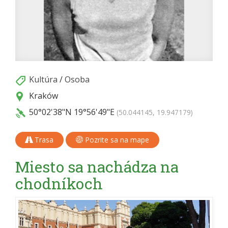
Kultúra
/
Osoba
Kraków
50°02'38"N
19°56'49"E
(50.044145, 19.947179)
Trasa
Pozrite sa na mape
Miesto sa nachádza na
chodníkoch