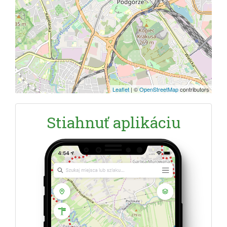
Leaflet
|
©
OpenStreetMap
contributors
Stiahnuť aplikáciu