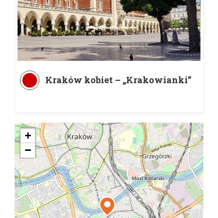
Kraków kobiet – „Krakowianki”
+
−