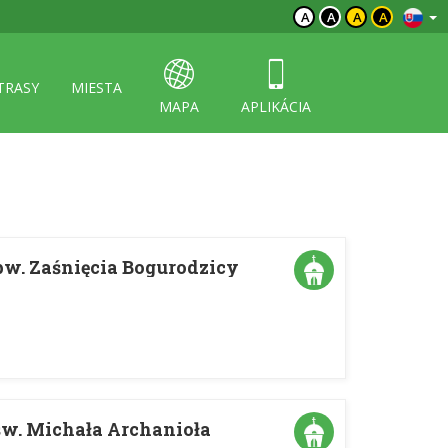
A
A
A
A
TRASY
MIESTA
MAPA
APLIKÁCIA
pw. Zaśnięcia Bogurodzicy
św. Michała Archanioła