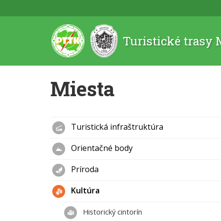
Turistické trasy
Miesta
Turistická infraštruktúra
Orientačné body
Príroda
Kultúra
Historický cintorín