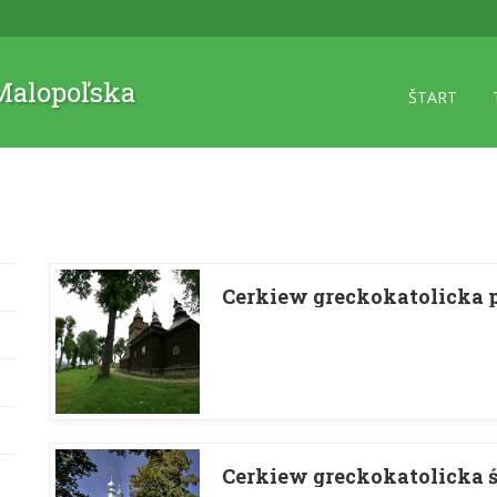
 Malopoľska
ŠTART
Cerkiew greckokatolicka 
Cerkiew greckokatolicka 