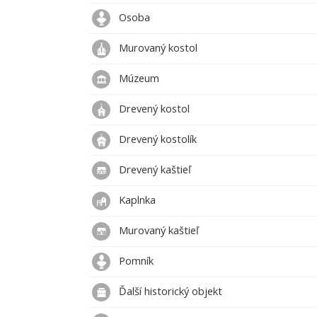
Osoba
Murovaný kostol
Múzeum
Drevený kostol
Drevený kostolík
Drevený kaštieľ
Kaplnka
Murovaný kaštieľ
Pomník
Ďalší historický objekt