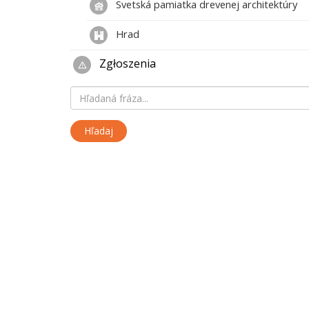
Svetská pamiatka drevenej architektúry
Hrad
Zgłoszenia