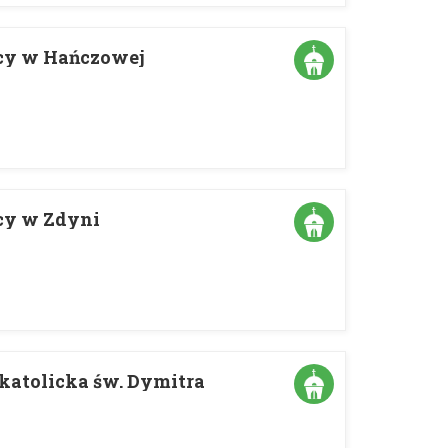
icy w Hańczowej
cy w Zdyni
katolicka św. Dymitra