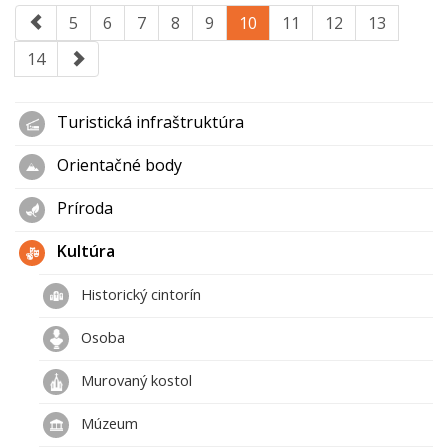
5
6
7
8
9
10
11
12
13
14
Turistická infraštruktúra
Orientačné body
Príroda
Kultúra
Historický cintorín
Osoba
Murovaný kostol
Múzeum