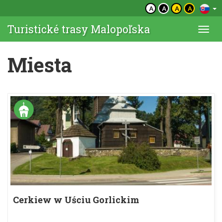
A
A
A
A
Turistické trasy Malopoľska
Togg
navi
Miesta
Cerkiew w Uściu Gorlickim