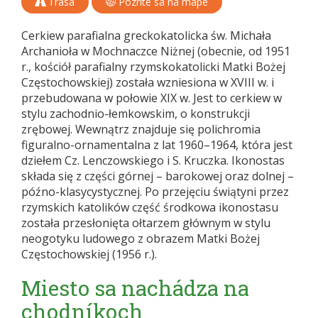
Trasa
Pozrite sa na mape
Cerkiew parafialna greckokatolicka św. Michała
Archanioła w Mochnaczce Niżnej (obecnie, od 1951
r., kościół parafialny rzymskokatolicki Matki Bożej
Częstochowskiej) została wzniesiona w XVIII w. i
przebudowana w połowie XIX w. Jest to cerkiew w
stylu zachodnio-łemkowskim, o konstrukcji
zrębowej. Wewnątrz znajduje się polichromia
figuralno-ornamentalna z lat 1960–1964, która jest
dziełem Cz. Lenczowskiego i S. Kruczka. Ikonostas
składa się z części górnej – barokowej oraz dolnej –
późno-klasycystycznej. Po przejęciu świątyni przez
rzymskich katolików część środkowa ikonostasu
została przesłonięta ołtarzem głównym w stylu
neogotyku ludowego z obrazem Matki Bożej
Częstochowskiej (1956 r.).
Miesto sa nachádza na
chodníkoch