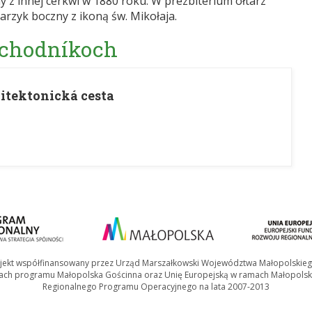
y z innej cerkwi w 1880 roku. W prezbiterium ołtarz
rzyk boczny z ikoną św. Mikołaja.
 chodníkoch
itektonická cesta
jekt współfinansowany przez Urząd Marszałkowski Województwa Małopolskie
ach programu Małopolska Gościnna oraz Unię Europejską w ramach Małopolsk
Regionalnego Programu Operacyjnego na lata 2007-2013