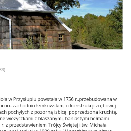
83)
ioła w Przysłupiu powstała w 1756 r.,przebudowana w
nocno–zachodnio łemkowskim, o konstrukcji zrębowej.
ch pochyłych z pozorną izbicą, poprzedzona kruchtą.
one wieżyczkami z blaszanymi, baniastymi hełmami.
r. z przedstawieniem Trójcy Świętej i św. Michała