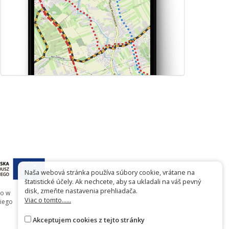
Naša webová stránka používa súbory cookie, vrátane na
štatistické účely. Ak nechcete, aby sa ukladali na váš pevný
disk, zmeňte nastavenia prehliadača.
go w
Viac o tomto......
iego
Akceptujem cookies z tejto stránky