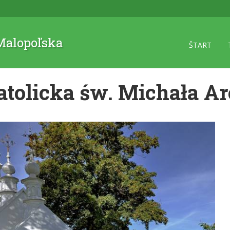
 Malopoľska
ŠTART
tolicka św. Michała Ar