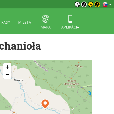
A
A
A
A
TRASY
MIESTA
MAPA
APLIKÁCIA
chanioła
+
−