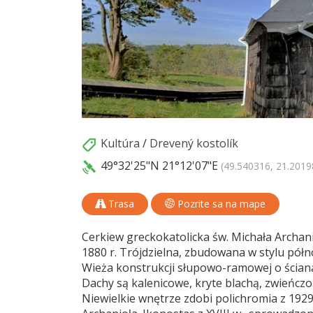
Kultúra
/
Drevený kostolík
49°32'25"N
21°12'07"E
(49.540316, 21.2019
Trasa
Pozrite sa na mape
Cerkiew greckokatolicka św. Michała Archan
1880 r. Trójdzielna, zbudowana w stylu pół
Wieża konstrukcji słupowo-ramowej o ściana
Dachy są kalenicowe, kryte blachą, zwieńcz
Niewielkie wnętrze zdobi polichromia z 1929 