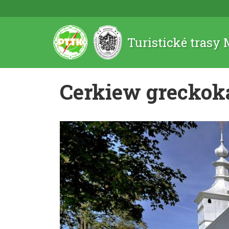
Turistické trasy
Cerkiew greckoka