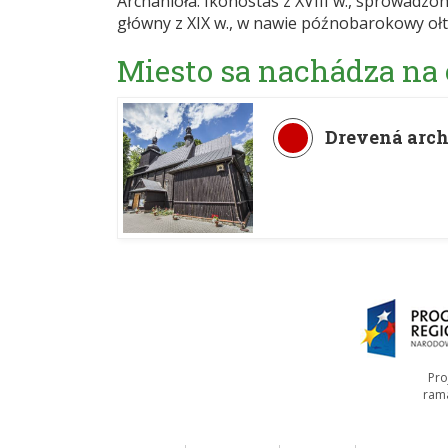
Archanioła. Ikonostas z XVIII w., sprowadzon
główny z XIX w., w nawie późnobarokowy ołta
Miesto sa nachádza na
Drevená arch
Pro
ram