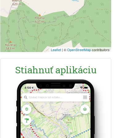
Leaflet
|
©
OpenStreetMap
contributors
Stiahnuť aplikáciu