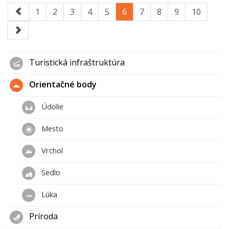
1
2
3
4
5
6
7
8
9
10
Turistická infraštruktúra
Orientačné body
Údolie
Mesto
Vrchol
Sedlo
Lúka
Príroda