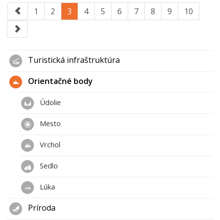
1
2
3
4
5
6
7
8
9
10
Turistická infraštruktúra
Orientačné body
Údolie
Mesto
Vrchol
Sedlo
Lúka
Príroda