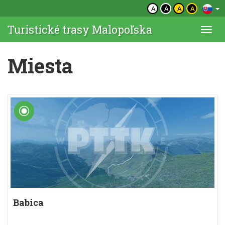
A
A
A
A
Turistické trasy Malopoľska
Togg
navi
Miesta
Babica