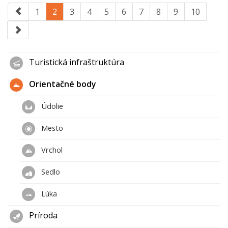
1
2
3
4
5
6
7
8
9
10
Turistická infraštruktúra
Orientačné body
Údolie
Mesto
Vrchol
Sedlo
Lúka
Príroda