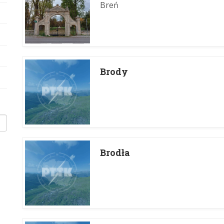
Breń
Brody
Brodła