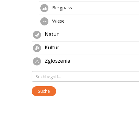
Bergpass
Wiese
Natur
Kultur
Zgłoszenia