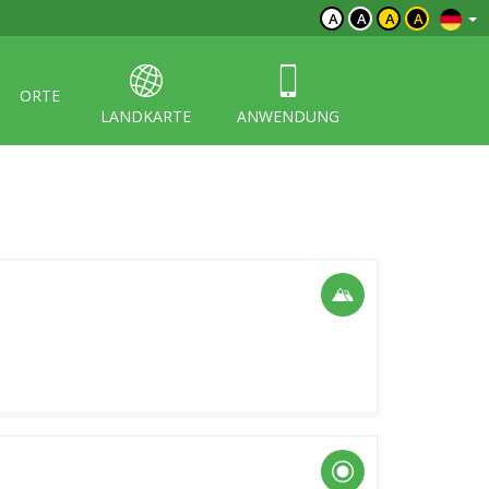
A
A
A
A
ORTE
LANDKARTE
ANWENDUNG