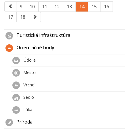
9
10
11
12
13
14
15
16
17
18
Turistická infraštruktúra
Orientačné body
Údolie
Mesto
Vrchol
Sedlo
Lúka
Príroda